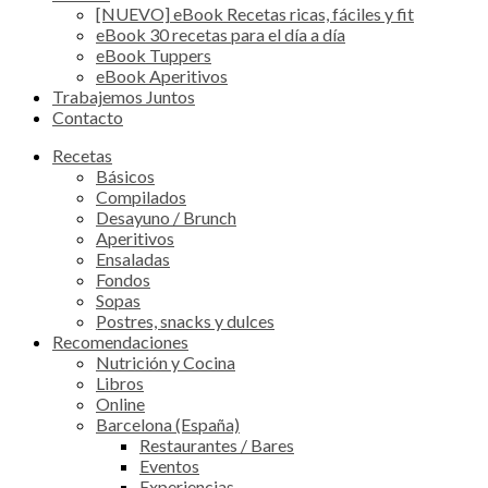
[NUEVO] eBook Recetas ricas, fáciles y fit
eBook 30 recetas para el día a día
eBook Tuppers
eBook Aperitivos
Trabajemos Juntos
Contacto
Recetas
Básicos
Compilados
Desayuno / Brunch
Aperitivos
Ensaladas
Fondos
Sopas
Postres, snacks y dulces
Recomendaciones
Nutrición y Cocina
Libros
Online
Barcelona (España)
Restaurantes / Bares
Eventos
Experiencias