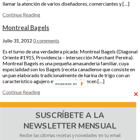
llamar la atención de varios diseñadores, comerciantes y […]
Continue Reading
Montreal Bagels
Julio 31, 2012
0 comments
Es el turno de una verdadera picada: Montreal Bagels (Diagonal
Oriente #1915, Providencia – intersección Marchant Pereira).
Montreal Bagels es una pequeña amasandería familiar, cuya
especialidad son los Bagels (receta canadiense que consiste en
un pan elaborado tradicionalmente de harina de trigo con un
característico agujero en el centro). Ofrecen […]
POWERED BY
Continue Reading
Bar Ecléctico
SUSCRÍBETE A LA
Junio 11, 2012
4 comments
NEWSLETTER MENSUAL
Hace un tiempo se me ocurrió que podría ser una buena idea
empezar a escribir, y porqué no compartir, aquellos
Recibe las últimas recetas y novedades en tu email