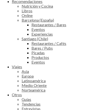
Recomendaciones
Nutrición y Cocina
Libros
Online
Barcelona (España)
Restaurantes / Bares
Eventos
Experiencias
Santiago (Chile)
Restaurantes / Cafés
Bares / Pubs
Picadas
Productos
Eventos
Viajes
Asia
Europa
Latinoamérica
Medio Oriente
Norteamérica
Otros
Guías
Tendencias
Entrevistas