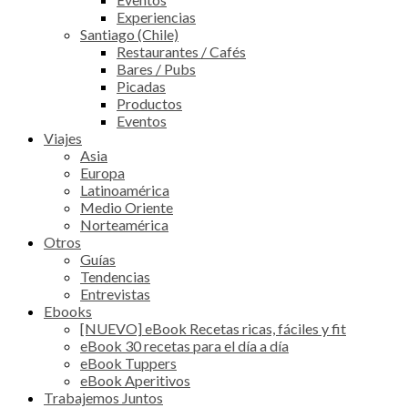
Experiencias
Santiago (Chile)
Restaurantes / Cafés
Bares / Pubs
Picadas
Productos
Eventos
Viajes
Asia
Europa
Latinoamérica
Medio Oriente
Norteamérica
Otros
Guías
Tendencias
Entrevistas
Ebooks
[NUEVO] eBook Recetas ricas, fáciles y fit
eBook 30 recetas para el día a día
eBook Tuppers
eBook Aperitivos
Trabajemos Juntos