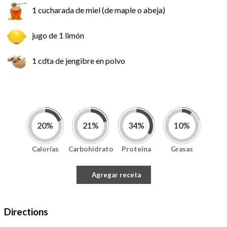
1 cucharada de miel (de maple o abeja)
jugo de 1 limón
1 cdta de jengibre en polvo
20
%
21
%
34
%
10
%
Calorías
Carbohidrato
Proteína
Grasas
Nutrición por porción
(
2
)
Calorías
394
/2000kcal
Agregar receta
Carbohidrato
52
/250gr
Proteína
34
/100gr
Grasas
7
/67gr
Directions