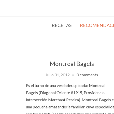
RECETAS
RECOMENDACI
Montreal Bagels
Julio 31, 2012
0 comments
Es el turno de una verdadera picada: Montreal
Bagels (Diagonal Oriente #1915, Providencia –
intersección Marchant Pereira). Montreal Bagels e
una pequeña amasandería familiar, cuya especialid
son los Bagels (receta canadiense que consiste en 