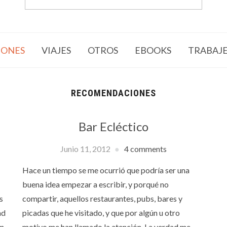
ONES
VIAJES
OTROS
EBOOKS
TRABAJ
RECOMENDACIONES
Bar Ecléctico
Junio 11, 2012
4 comments
Hace un tiempo se me ocurrió que podría ser una
buena idea empezar a escribir, y porqué no
s
compartir, aquellos restaurantes, pubs, bares y
ad
picadas que he visitado, y que por algún u otro
un
motivo me han llamado la atención. La verdad me