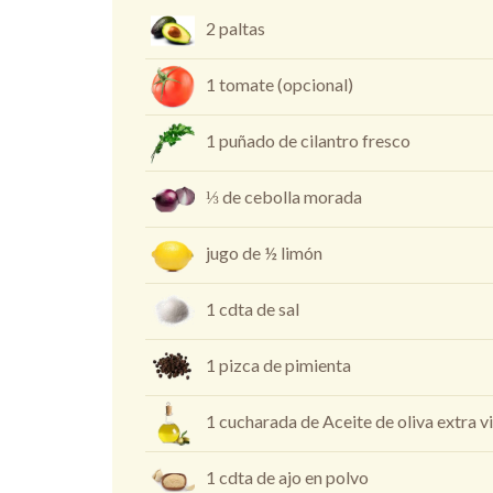
2 paltas
1 tomate (opcional)
1 puñado de cilantro fresco
⅓ de cebolla morada
jugo de ½ limón
1 cdta de sal
1 pizca de pimienta
1 cucharada de Aceite de oliva extra v
1 cdta de ajo en polvo