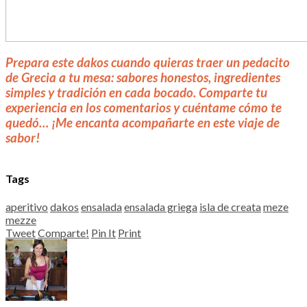
Prepara este dakos cuando quieras traer un pedacito
de Grecia a tu mesa: sabores honestos, ingredientes
simples y tradición en cada bocado. Comparte tu
experiencia en los comentarios y cuéntame cómo te
quedó… ¡Me encanta acompañarte en este viaje de
sabor!
Tags
aperitivo
dakos
ensalada
ensalada griega
isla de creata
meze
mezze
Tweet
Comparte!
Pin It
Print