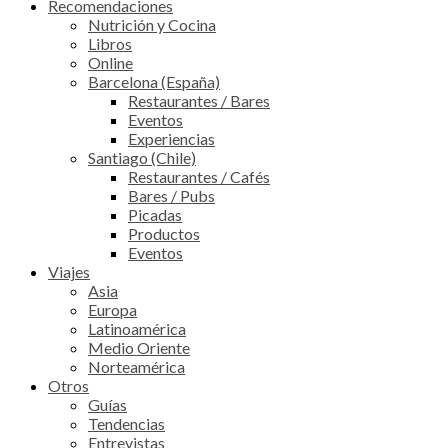
Recomendaciones
Nutrición y Cocina
Libros
Online
Barcelona (España)
Restaurantes / Bares
Eventos
Experiencias
Santiago (Chile)
Restaurantes / Cafés
Bares / Pubs
Picadas
Productos
Eventos
Viajes
Asia
Europa
Latinoamérica
Medio Oriente
Norteamérica
Otros
Guías
Tendencias
Entrevistas