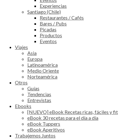
Experiencias
Santiago (Chile)
Restaurantes / Cafés
Bares / Pubs
Picadas
Productos
Eventos
Viajes
Asia
Europa
Latinoamérica
Medio Oriente
Norteamérica
Otros
Guías
Tendencias
Entrevistas
Ebooks
[NUEVO] eBook Recetas ricas, fáciles y fit
eBook 30 recetas para el día a día
eBook Tuppers
eBook Aperitivos
Trabajemos Juntos