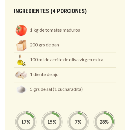
INGREDIENTES (4 PORCIONES)
1 kg de tomates maduros
200 grs de pan
100 ml de aceite de oliva virgen extra
1 diente de ajo
5 grs de sal (1 cucharadita)
17
%
15
%
7
%
28
%