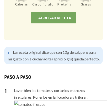
Calorías
Carbohidrato
Proteína
Grasas
Nutrición por porción
(
4
)
Calorías
338
/2000kcal
AGREGAR RECETA
Carbohidrato
38
/250gr
Proteína
7
/100gr
Grasas
19
/67gr
La receta original dice que son 10g de sal, pero para
mi gusto con 1 cucharadita (aprox 5 grs) queda perfecto.
PASO A PASO
Lavar bien los tomates y cortarlos en trozos
irregulares. Ponerlos en la licuadora y triturar.