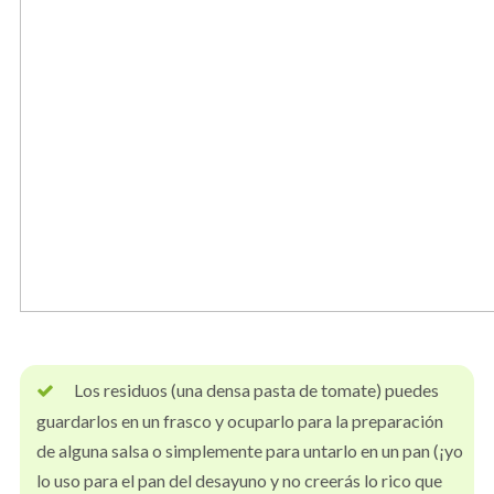
Los residuos (una densa pasta de tomate) puedes
guardarlos en un frasco y ocuparlo para la preparación
de alguna salsa o simplemente para untarlo en un pan (¡yo
lo uso para el pan del desayuno y no creerás lo rico que