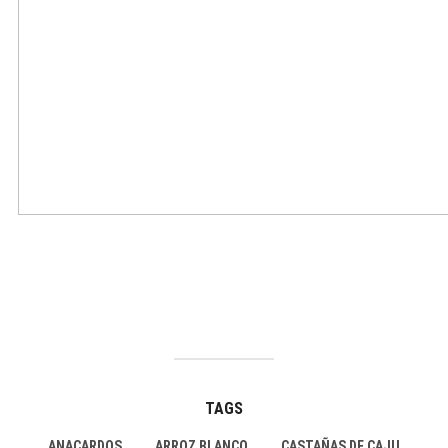
TAGS
ANACARDOS
ARROZ BLANCO
CASTAÑAS DE CAJU