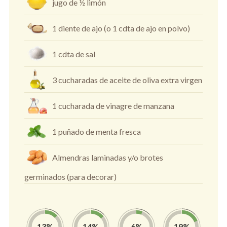
jugo de ½ limón
1 diente de ajo (o 1 cdta de ajo en polvo)
1 cdta de sal
3 cucharadas de aceite de oliva extra virgen
1 cucharada de vinagre de manzana
1 puñado de menta fresca
Almendras laminadas y/o brotes
germinados (para decorar)
13
%
14
%
6
%
19
%