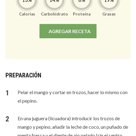
Calorías
Carbohidrato
Proteína
Grasas
Nutrición por porción
(
2
)
Calorías
261
/2000kcal
AGREGAR RECETA
Carbohidrato
35
/250gr
Proteína
6
/100gr
Grasas
13
/67gr
PREPARACIÓN
Pelar el mango y cortar en trozos, hacer lo mismo con
el pepino.
En una juguera (licuadora) introducir los trozos de
mango y pepino, añadir la leche de coco, un puñado de
menta fresca y el diente de ajo pelado (sin el centro