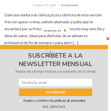
Octubre 27, 2023
0 comments
Dale una vuelta a la clásica pizza y disfruta de esta versión
fría con queso crema, salmón ahumado y palta que te
encantará por su frescura y sabor. Una receta muy sencilla y
POWERED BY
llena de sabor, ideal para disfrutar de un almuerzo
primaveral de fin de semana o para abrir […]
SUSCRÍBETE A LA
NEWSLETTER MENSUAL
CONTINUE READING
Recibe las últimas recetas y novedades en tu email
Política de cookies
Utilizamos cookies propias y de terceros para
SUCRÍBEME!
mejorar la experiencia de navegación, y ofrecer
contenidos y publicidad de interés. Al continuar con
Acepto y confirmo las políticas de privacidad
la navegación entendemos que se acepta nuestra
COPYRIGHT © 2026 EL SABOR DE LO BUENO
— DESIGNED BY
WPZOOM
NO, GRACIAS
Política de cookies.
Política de cookies
.