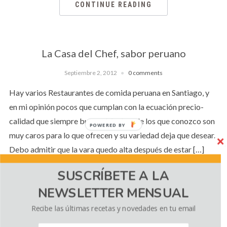
CONTINUE READING
La Casa del Chef, sabor peruano
Septiembre 2, 2012
0 comments
Hay varios Restaurantes de comida peruana en Santiago, y
en mi opinión pocos que cumplan con la ecuación precio-
calidad que siempre busco. Muchos de los que conozco son
POWERED BY
muy caros para lo que ofrecen y su variedad deja que desear.
Debo admitir que la vara quedo alta después de estar […]
SUSCRÍBETE A LA
NEWSLETTER MENSUAL
CONTINUE READING
Recibe las últimas recetas y novedades en tu email