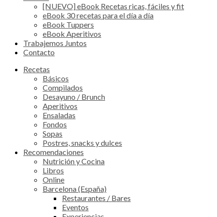
[NUEVO] eBook Recetas ricas, fáciles y fit
eBook 30 recetas para el día a día
eBook Tuppers
eBook Aperitivos
Trabajemos Juntos
Contacto
Recetas
Básicos
Compilados
Desayuno / Brunch
Aperitivos
Ensaladas
Fondos
Sopas
Postres, snacks y dulces
Recomendaciones
Nutrición y Cocina
Libros
Online
Barcelona (España)
Restaurantes / Bares
Eventos
Experiencias