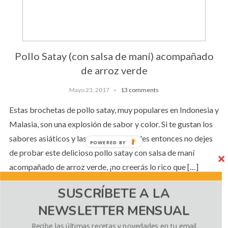
Pollo Satay (con salsa de maní) acompañado
de arroz verde
Mayo 23, 2017
13 comments
Estas brochetas de pollo satay, muy populares en Indonesia y
Malasia, son una explosión de sabor y color. Si te gustan los
sabores asiáticos y las recetas originales entonces no dejes
POWERED BY
de probar este delicioso pollo satay con salsa de maní
acompañado de arroz verde, ¡no creerás lo rico que […]
SUSCRÍBETE A LA
NEWSLETTER MENSUAL
CONTINUE READING
Recibe las últimas recetas y novedades en tu email