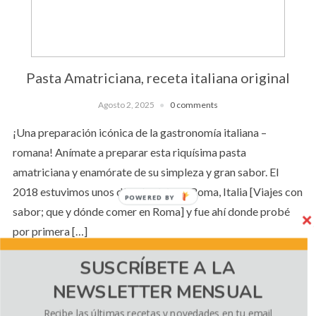
Pasta Amatriciana, receta italiana original
Agosto 2, 2025
0 comments
¡Una preparación icónica de la gastronomía italiana –
romana! Anímate a preparar esta riquísima pasta
amatriciana y enamórate de su simpleza y gran sabor. El
2018 estuvimos unos días de viaje en Roma, Italia [Viajes con
POWERED BY
sabor; que y dónde comer en Roma] y fue ahí donde probé
por primera […]
SUSCRÍBETE A LA
NEWSLETTER MENSUAL
CONTINUE READING
Recibe las últimas recetas y novedades en tu email