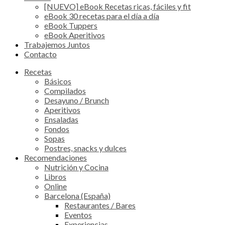
[NUEVO] eBook Recetas ricas, fáciles y fit
eBook 30 recetas para el día a día
eBook Tuppers
eBook Aperitivos
Trabajemos Juntos
Contacto
Recetas
Básicos
Compilados
Desayuno / Brunch
Aperitivos
Ensaladas
Fondos
Sopas
Postres, snacks y dulces
Recomendaciones
Nutrición y Cocina
Libros
Online
Barcelona (España)
Restaurantes / Bares
Eventos
Experiencias