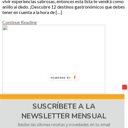
vivir experiencias sabrosas, entonces esta lista te vendrá como
anillo al dedo. ¡Descubre 12 destinos gastronómicos que debes
tener en cuenta a la hora de […]
Continue Reading
POWERED BY
Pad Thai de Pollo
SUSCRÍBETE A LA
NEWSLETTER MENSUAL
Noviembre 10, 2015
37 comments
Hoy les traigo una receta que había prometido que publicaría
Recibe las últimas recetas y novedades en tu email