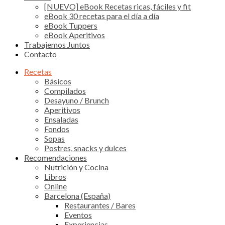
[NUEVO] eBook Recetas ricas, fáciles y fit
eBook 30 recetas para el día a día
eBook Tuppers
eBook Aperitivos
Trabajemos Juntos
Contacto
Recetas
Básicos
Compilados
Desayuno / Brunch
Aperitivos
Ensaladas
Fondos
Sopas
Postres, snacks y dulces
Recomendaciones
Nutrición y Cocina
Libros
Online
Barcelona (España)
Restaurantes / Bares
Eventos
Experiencias