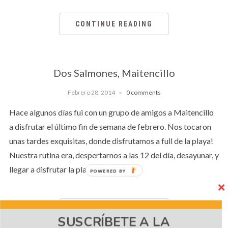
CONTINUE READING
Dos Salmones, Maitencillo
Febrero 28, 2014
0 comments
Hace algunos días fui con un grupo de amigos a Maitencillo
a disfrutar el último fin de semana de febrero. Nos tocaron
unas tardes exquisitas, donde disfrutamos a full de la playa!
Nuestra rutina era, despertarnos a las 12 del día, desayunar, y
llegar a disfrutar la playa tipo 3 […]
POWERED BY
CONTINUE READING
SUSCRÍBETE A LA