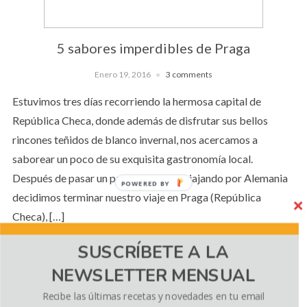
5 sabores imperdibles de Praga
Enero 19, 2016
3 comments
Estuvimos tres días recorriendo la hermosa capital de
República Checa, donde además de disfrutar sus bellos
rincones teñidos de blanco invernal, nos acercamos a
saborear un poco de su exquisita gastronomía local.
Después de pasar un par de semanas viajando por Alemania
POWERED BY
decidimos terminar nuestro viaje en Praga (República
Checa), […]
SUSCRÍBETE A LA
NEWSLETTER MENSUAL
CONTINUE READING
Recibe las últimas recetas y novedades en tu email