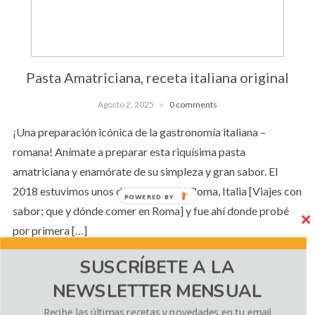
Pasta Amatriciana, receta italiana original
Agosto 2, 2025
0 comments
¡Una preparación icónica de la gastronomía italiana –
romana! Anímate a preparar esta riquísima pasta
amatriciana y enamórate de su simpleza y gran sabor. El
2018 estuvimos unos días de viaje en Roma, Italia [Viajes con
POWERED BY
sabor; que y dónde comer en Roma] y fue ahí donde probé
por primera […]
SUSCRÍBETE A LA
NEWSLETTER MENSUAL
CONTINUE READING
Recibe las últimas recetas y novedades en tu email