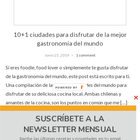
10+1 ciudades para disfrutar de la mejor
gastronomía del mundo
Junio 25, 2019
1 comment
Si eres foodie, food lover o simplemente te gusta disfrutar
de la gastronomía del mundo, este post está escrito para ti.
Una compilación de las mejores ciudades del mundo para
POWERED BY
disfrutar de su deliciosa cocina local. Ambas chilenas y
amantes de la cocina, son los puntos en común que me […]
SUSCRÍBETE A LA
NEWSLETTER MENSUAL
CONTINUE READING
Recibe las últimas recetas y novedades en tu email