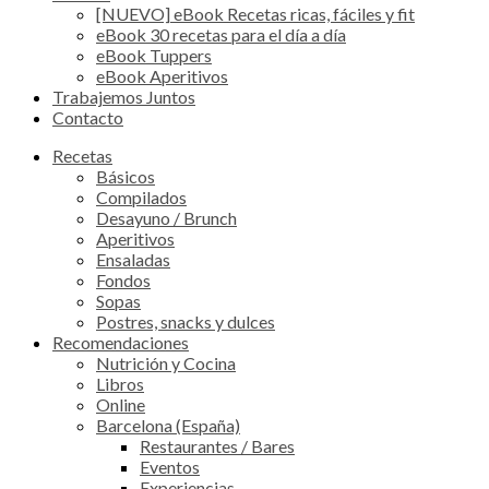
[NUEVO] eBook Recetas ricas, fáciles y fit
eBook 30 recetas para el día a día
eBook Tuppers
eBook Aperitivos
Trabajemos Juntos
Contacto
Recetas
Básicos
Compilados
Desayuno / Brunch
Aperitivos
Ensaladas
Fondos
Sopas
Postres, snacks y dulces
Recomendaciones
Nutrición y Cocina
Libros
Online
Barcelona (España)
Restaurantes / Bares
Eventos
Experiencias