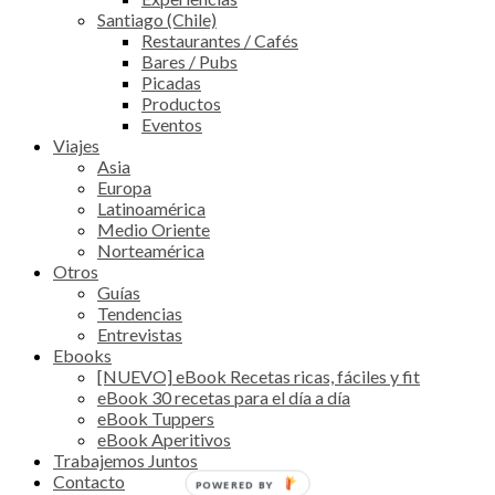
Santiago (Chile)
Restaurantes / Cafés
Bares / Pubs
Picadas
Productos
Eventos
Viajes
Asia
Europa
Latinoamérica
Medio Oriente
Norteamérica
Otros
Guías
Tendencias
Entrevistas
Ebooks
[NUEVO] eBook Recetas ricas, fáciles y fit
eBook 30 recetas para el día a día
eBook Tuppers
eBook Aperitivos
Trabajemos Juntos
Contacto
POWERED BY