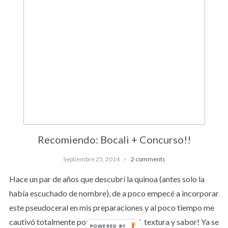
Recomiendo: Bocali + Concurso!!
Septiembre 25, 2014
2 comments
Hace un par de años que descubrí la quinoa (antes solo la
había escuchado de nombre), de a poco empecé a incorporar
este pseudoceral en mis preparaciones y al poco tiempo me
cautivó totalmente por su versatilidad, textura y sabor! Ya se
POWERED BY