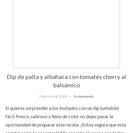
Dip de palta y albahaca con tomates cherry al
balsámico
Febrero 24, 2024
0 comments
Si quieres sorprender a tus invitados con un dip (untable)
fácil, fresco, sabroso y lleno de color no dejes pasar la
oportunidad de preparar esta receta. ¡Estoy segura que esta
combinación te encantará! Me encanta el verano por todas