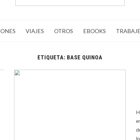
ONES
VIAJES
OTROS
EBOOKS
TRABAJ
ETIQUETA:
BASE QUINOA
H
e
d
l