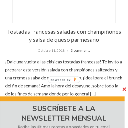
Tostadas francesas saladas con champiñones
y salsa de queso parmesano
Octubre 11, 2018
3 comments
¡Dale una vuelta a las clásicas tostadas francesas! Te invito a
preparar esta versión salada con champiñones salteados y
una cremosa salsa de queso parmesano, ¡ideal para el brunch
POWERED BY
del fin de semana! Amo la hora del desayuno, sobre todo la
de los fines de semana donde por lo general […]
SUSCRÍBETE A LA
NEWSLETTER MENSUAL
CONTINUE READING
Recibe las últimas recetas y novedades en tu email