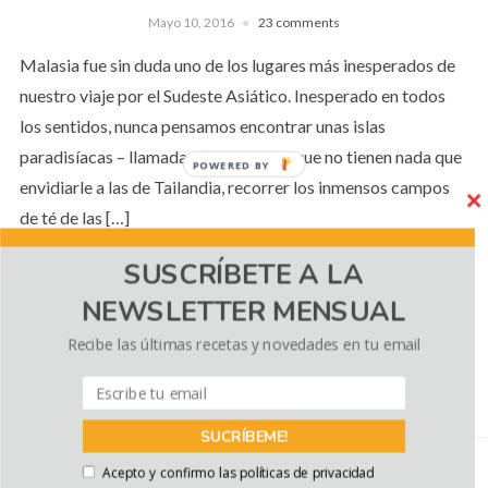
Mayo 10, 2016
23 comments
Malasia fue sin duda uno de los lugares más inesperados de
nuestro viaje por el Sudeste Asiático. Inesperado en todos
los sentidos, nunca pensamos encontrar unas islas
paradisíacas – llamadas Perhentian – que no tienen nada que
POWERED BY
envidiarle a las de Tailandia, recorrer los inmensos campos
de té de las […]
SUSCRÍBETE A LA
NEWSLETTER MENSUAL
CONTINUE READING
Recibe las últimas recetas y novedades en tu email
SUCRÍBEME!
Acepto y confirmo las políticas de privacidad
COPYRIGHT © 2026 EL SABOR DE LO BUENO
— DESIGNED BY
WPZOOM