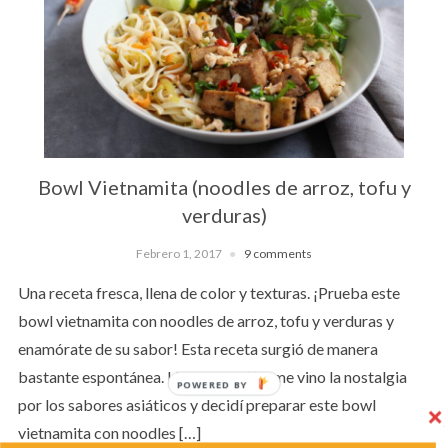
Bowl Vietnamita (noodles de arroz, tofu y
verduras)
Febrero 1, 2017
9 comments
Una receta fresca, llena de color y texturas. ¡Prueba este
bowl vietnamita con noodles de arroz, tofu y verduras y
enamórate de su sabor! Esta receta surgió de manera
bastante espontánea. Hace unos días me vino la nostalgia
POWERED BY
por los sabores asiáticos y decidí preparar este bowl
vietnamita con noodles […]