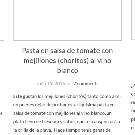
Pasta en salsa de tomate con
mejillones (choritos) al vino
blanco
Julio 19, 2016
7 comments
¿
c
Si te gustan los mejillones (choritos) tanto como a mi,
d
no puedes dejar de probar esta riquísima pasta en
f
es
salsa de tomate con mejillones al vino blanco, un
p
plato lleno de frescura y sabor, que te transportará a
u
la orilla de la playa. Hace tiempo tenía ganas de