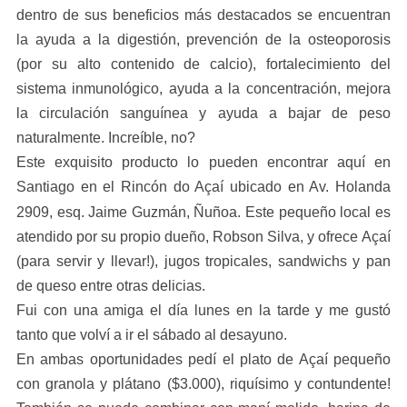
dentro de sus beneficios más destacados se encuentran
la ayuda a la digestión, prevención de la osteoporosis
(por su alto contenido de calcio), fortalecimiento del
sistema inmunológico, ayuda a la concentración, mejora
la circulación sanguínea y ayuda a bajar de peso
naturalmente. Increíble, no?
Este exquisito producto lo pueden encontrar aquí en
Santiago en
el
Rincón do Açaí u
bicado en Av. Holanda
2909,
esq. Jaime Guzmán,
Ñuñoa. Este
peque
ño local es
atendido por su propio dueño, Robson Silva,
y
ofrece
Açaí
(para servir y llevar!), jugos tropicales, sandwichs y pan
de queso entre otras delicias.
Fui con una amiga el día lunes en la tarde y me gustó
tanto que volví a ir el sábado al desayuno.
En ambas oportunidades pedí el plato de Açaí pequeño
con granola y plátano ($3.000), riquísimo y contundente!