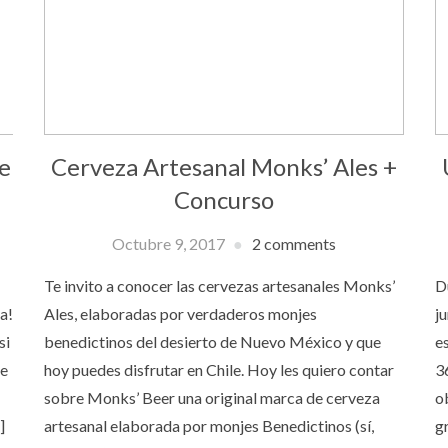
de
Cerveza Artesanal Monks’ Ales +
Concurso
Octubre 9, 2017
2 comments
Te invito a conocer las cervezas artesanales Monks’
D
a!
Ales, elaboradas por verdaderos monjes
j
si
benedictinos del desierto de Nuevo México y que
e
de
hoy puedes disfrutar en Chile. Hoy les quiero contar
3
sobre Monks’ Beer una original marca de cerveza
o
]
artesanal elaborada por monjes Benedictinos (sí,
g