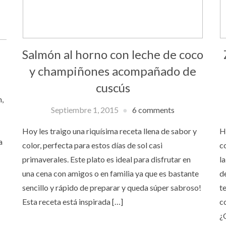
Salmón al horno con leche de coco
y champiñones acompañado de
cuscús
n,
Septiembre 1, 2015
6 comments
Hoy les traigo una riquísima receta llena de sabor y
H
a
color, perfecta para estos días de sol casi
c
primaverales. Este plato es ideal para disfrutar en
l
una cena con amigos o en familia ya que es bastante
d
sencillo y rápido de preparar y queda súper sabroso!
t
Esta receta está inspirada […]
c
¿