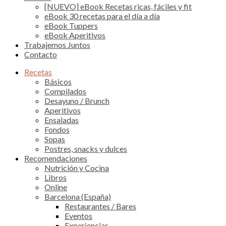
[NUEVO] eBook Recetas ricas, fáciles y fit
eBook 30 recetas para el día a día
eBook Tuppers
eBook Aperitivos
Trabajemos Juntos
Contacto
Recetas
Básicos
Compilados
Desayuno / Brunch
Aperitivos
Ensaladas
Fondos
Sopas
Postres, snacks y dulces
Recomendaciones
Nutrición y Cocina
Libros
Online
Barcelona (España)
Restaurantes / Bares
Eventos
Experiencias