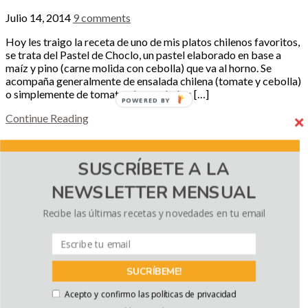
Julio 14, 2014
9 comments
Hoy les traigo la receta de uno de mis platos chilenos favoritos,
se trata del Pastel de Choclo, un pastel elaborado en base a
maíz y pino (carne molida con cebolla) que va al horno. Se
acompaña generalmente de ensalada chilena (tomate y cebolla)
o simplemente de tomates. La verdad es […]
POWERED BY
Continue Reading
Sopa de Tomates
SUSCRÍBETE A LA
Julio 7, 2014
8 comments
NEWSLETTER MENSUAL
Nada mejor que una rica sopa para pasar estos fríos días de
invierno, y que mejor que con una sabrosa, fácil y contundente
Recibe las últimas recetas y novedades en tu email
sopa de tomates (una de mis favoritas!). Tiempo estimado de
preparación: 1 hora Ingredientes (4-5 personas): – 3 tomates
enteros (*) – 2 cucharadas de salsa […]
SUCRÍBEME!
Continue Reading
← Previous
1
…
28
29
30
31
Next →
Acepto y confirmo las políticas de privacidad
Copyright © 2026 El Sabor de lo Bueno
— Designed by