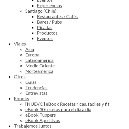
Experiencias
Santiago (Chile)
Restaurantes / Cafés
Bares / Pubs
Picadas
Productos
Eventos
Viajes
Asia
Europa
Latinoamérica
Medio Oriente
Norteamérica
Otros
Guías
Tendencias
Entrevistas
Ebooks
[NUEVO] eBook Recetas ricas, fáciles y fit
eBook 30 recetas para el día a día
eBook Tuppers
eBook Aperitivos
Trabajemos Juntos