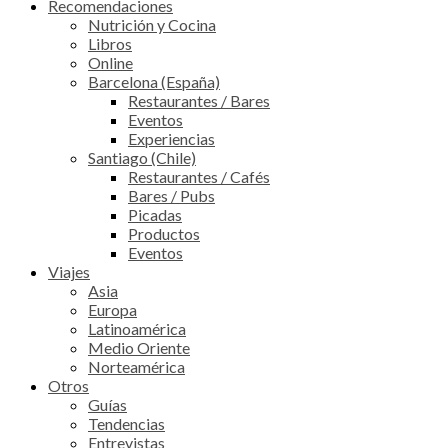
Recomendaciones
Nutrición y Cocina
Libros
Online
Barcelona (España)
Restaurantes / Bares
Eventos
Experiencias
Santiago (Chile)
Restaurantes / Cafés
Bares / Pubs
Picadas
Productos
Eventos
Viajes
Asia
Europa
Latinoamérica
Medio Oriente
Norteamérica
Otros
Guías
Tendencias
Entrevistas