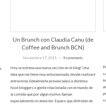
h
Un Brunch con Claudia Canu (de
Coffee and Brunch BCN)
Noviembre 17, 2015
9 comments
P
Hoy se estrena una nueva sección en el blog! Una
s
c
idea que me tiene muy entusiasmada, donde realizaré
i
entrevistas (idealmente presenciales) a distintos
a
food bloggers o gente relacionada con el mundo de
p
la comida que por algún motivo llaman
c
especialmente mi atención. Espero que disfruten de