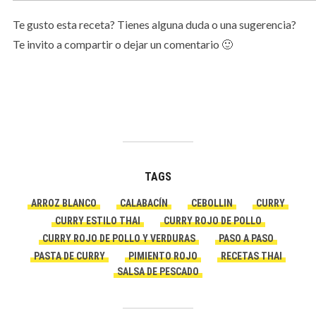
Te gusto esta receta? Tienes alguna duda o una sugerencia?
Te invito a compartir o dejar un comentario 🙂
TAGS
ARROZ BLANCO
CALABACÍN
CEBOLLIN
CURRY
CURRY ESTILO THAI
CURRY ROJO DE POLLO
CURRY ROJO DE POLLO Y VERDURAS
PASO A PASO
PASTA DE CURRY
PIMIENTO ROJO
RECETAS THAI
SALSA DE PESCADO