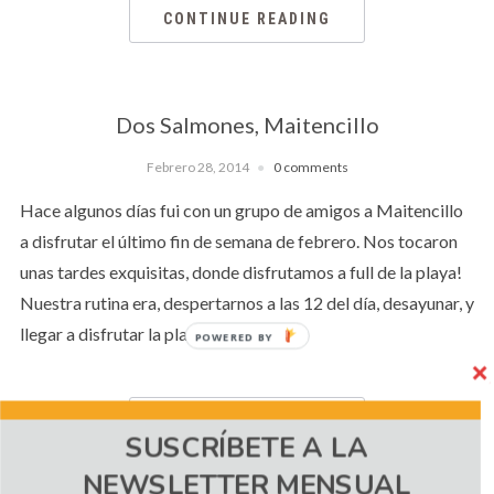
CONTINUE READING
Dos Salmones, Maitencillo
Febrero 28, 2014
0 comments
Hace algunos días fui con un grupo de amigos a Maitencillo
a disfrutar el último fin de semana de febrero. Nos tocaron
unas tardes exquisitas, donde disfrutamos a full de la playa!
Nuestra rutina era, despertarnos a las 12 del día, desayunar, y
llegar a disfrutar la playa tipo 3 […]
POWERED
BY
CONTINUE READING
SUSCRÍBETE A LA
NEWSLETTER MENSUAL