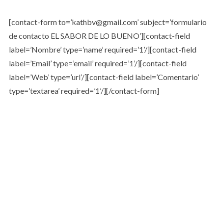
[contact-form to=’kathbv@gmail.com’ subject=’formulario
de contacto EL SABOR DE LO BUENO’][contact-field
label=’Nombre’ type=’name’ required=’1’/][contact-field
label=’Email’ type=’email’ required=’1’/][contact-field
label=’Web’ type=’url’/][contact-field label=’Comentario’
type=’textarea’ required=’1’/][/contact-form]