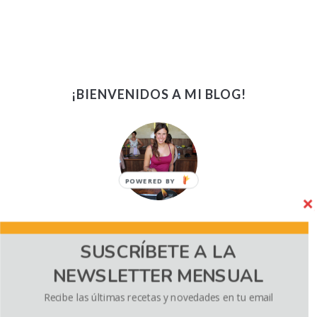
¡BIENVENIDOS A MI BLOG!
POWERED BY
¡Bienvenidos! Soy Kath, amante del buen comer, los sabores
SUSCRÍBETE A LA
del mundo, y la fotografía. En este blog comparto recetas,
recomendaciones y viajes gastronómicos. ¡A los
NEWSLETTER MENSUAL
hambrientos (como yo) los invito a darse una sabrosa vuelta!
Recibe las últimas recetas y novedades en tu email