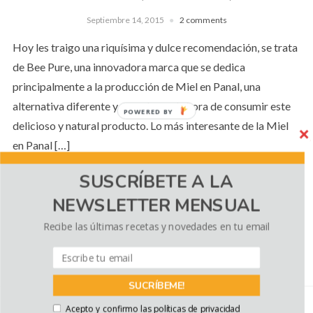
Septiembre 14, 2015
2 comments
Hoy les traigo una riquísima y dulce recomendación, se trata
de Bee Pure, una innovadora marca que se dedica
principalmente a la producción de Miel en Panal, una
alternativa diferente y novedosa a la hora de consumir este
POWERED BY
delicioso y natural producto. Lo más interesante de la Miel
en Panal […]
SUSCRÍBETE A LA
NEWSLETTER MENSUAL
CONTINUE READING
Recibe las últimas recetas y novedades en tu email
Política de cookies
Utilizamos cookies propias y de terceros para
SUCRÍBEME!
mejorar la experiencia de navegación, y ofrecer
contenidos y publicidad de interés. Al continuar con
Acepto y confirmo las políticas de privacidad