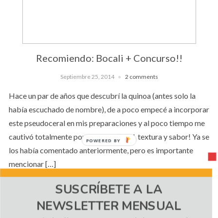
Recomiendo: Bocali + Concurso!!
Septiembre 25, 2014
2 comments
Hace un par de años que descubrí la quinoa (antes solo la
había escuchado de nombre), de a poco empecé a incorporar
este pseudoceral en mis preparaciones y al poco tiempo me
cautivó totalmente por su versatilidad, textura y sabor! Ya se
POWERED BY
los había comentado anteriormente, pero es importante
mencionar […]
SUSCRÍBETE A LA
NEWSLETTER MENSUAL
CONTINUE READING