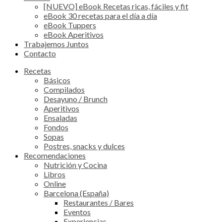
[NUEVO] eBook Recetas ricas, fáciles y fit
eBook 30 recetas para el día a día
eBook Tuppers
eBook Aperitivos
Trabajemos Juntos
Contacto
Recetas
Básicos
Compilados
Desayuno / Brunch
Aperitivos
Ensaladas
Fondos
Sopas
Postres, snacks y dulces
Recomendaciones
Nutrición y Cocina
Libros
Online
Barcelona (España)
Restaurantes / Bares
Eventos
Experiencias