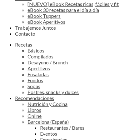
[NUEVO] eBook Recetas ricas, fáciles y fit
eBook 30 recetas para el día a día
eBook Tuppers
eBook Aperitivos
Trabajemos Juntos
Contacto
Recetas
Básicos
Compilados
Desayuno / Brunch
Aperitivos
Ensaladas
Fondos
Sopas
Postres, snacks y dulces
Recomendaciones
Nutrición y Cocina
Libros
Online
Barcelona (España)
Restaurantes / Bares
Eventos
Experiencias