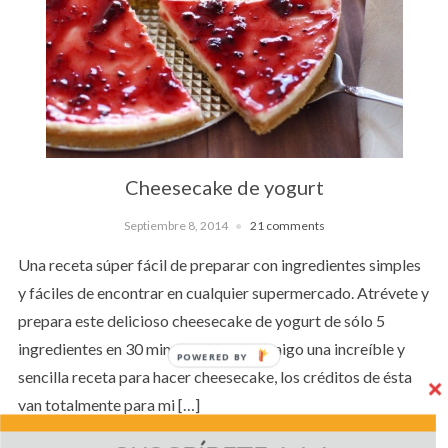
Cheesecake de yogurt
Septiembre 8, 2014
21 comments
Una receta súper fácil de preparar con ingredientes simples
y fáciles de encontrar en cualquier supermercado. Atrévete y
prepara este delicioso cheesecake de yogurt de sólo 5
ingredientes en 30 minutos. Hoy les traigo una increíble y
POWERED BY
sencilla receta para hacer cheesecake, los créditos de ésta
van totalmente para mi […]