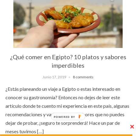
¿Qué comer en Egipto? 10 platos y sabores
imperdibles
Junio 17, 2019
8 comments
¿Estás planeando un viaje a Egipto o estas interesado en
conocer su gastronomía? Entonces no dejes de leer este
artículo donde te cuento mi experiencia en este país, algunas
recomendaciones y varios platos y sabores que no puedes
POWERED BY
dejar de probar, ¡seguro te sorprenderá! Hace un par de
meses tuvimos […]