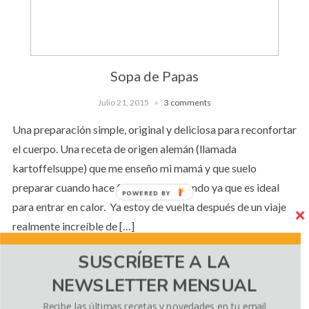
Sopa de Papas
Julio 21, 2015
3 comments
Una preparación simple, original y deliciosa para reconfortar
el cuerpo. Una receta de origen alemán (llamada
kartoffelsuppe) que me enseño mi mamá y que suelo
preparar cuando hace frío o está lloviendo ya que es ideal
POWERED BY
para entrar en calor. Ya estoy de vuelta después de un viaje
realmente increíble de […]
SUSCRÍBETE A LA
NEWSLETTER MENSUAL
CONTINUE READING
Recibe las últimas recetas y novedades en tu email