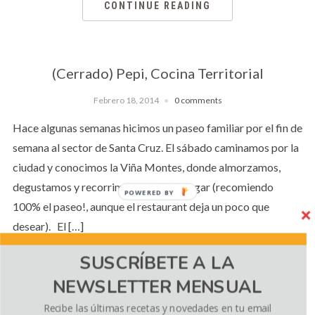
CONTINUE READING
(Cerrado) Pepi, Cocina Territorial
Febrero 18, 2014
0 comments
Hace algunas semanas hicimos un paseo familiar por el fin de
semana al sector de Santa Cruz. El sábado caminamos por la
ciudad y conocimos la Viña Montes, donde almorzamos,
degustamos y recorrimos este lindo lugar (recomiendo
POWERED BY
100% el paseo!, aunque el restaurant deja un poco que
desear). El […]
SUSCRÍBETE A LA
NEWSLETTER MENSUAL
CONTINUE READING
Recibe las últimas recetas y novedades en tu email