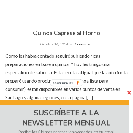
Quinoa Caprese al Horno
Octubre 14, 2014
1 comment
Como les había contado seguiré subiendo ricas
preparaciones en base a quinoa. Y hoy les traigo una
especialmente sabrosa. Esta receta, al igual que la anterior, la
preparé usando productos Bocali (quinoa lista para
POWERED BY
consumir), están disponibles en varios puntos de venta en
Santiago y alguna regiones, en su página […]
SUSCRÍBETE A LA
NEWSLETTER MENSUAL
CONTINUE READING
Recibe las últimas recetas y novedades en tu email