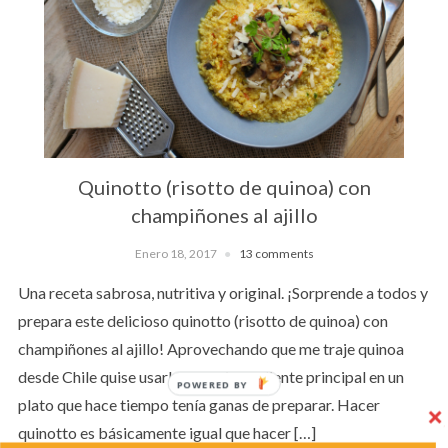
Quinotto (risotto de quinoa) con
champiñones al ajillo
Enero 18, 2017
13 comments
Una receta sabrosa, nutritiva y original. ¡Sorprende a todos y
prepara este delicioso quinotto (risotto de quinoa) con
champiñones al ajillo! Aprovechando que me traje quinoa
desde Chile quise usarla como ingrediente principal en un
POWERED BY
plato que hace tiempo tenía ganas de preparar. Hacer
quinotto es básicamente igual que hacer […]