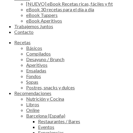
[NUEVO] eBook Recetas ricas, fáciles y fit
eBook 30 recetas para el día a día
eBook Tuppers
eBook Aperitivos
Trabajemos Juntos
Contacto
Recetas
Básicos
Compilados
Desayuno / Brunch
Aperitivos
Ensaladas
Fondos
Sopas
Postres, snacks y dulces
Recomendaciones
Nutrición y Cocina
Libros
Online
Barcelona (España)
Restaurantes / Bares
Eventos
Experiencias