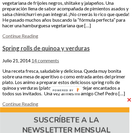
vegetariana de frijoles negros, shiitake y jalapeños. Una
preparación llena de sabor acompañada de pimientos asados y
salsa chimichurri en pan integral. ¡No creerás lo rico que queda!
He pasado muchos años buscando la “fórmula perfecta” para
hacer una hamburguesa vegetariana que […]
Continue Reading
Spring rolls de quinoa y verduras
Julio 21, 2014
14 comments
Una receta fresca, saludable y deliciosa. Queda muy bonita
sobre una mesa de aperitivo o como entrada antes del primer
plato. Los animo a preparar estos deliciosos spring rolls de
quinoa y verduras (plato vegetariano) y dejar encantados a
POWERED BY
todos sus invitados. Una vez al mes mi amigo Chef Pedro […]
Continue Reading
Tomates rellenos de quinoa y verduras
SUSCRÍBETE A LA
NEWSLETTER MENSUAL
Junio 2, 2014
1 comment