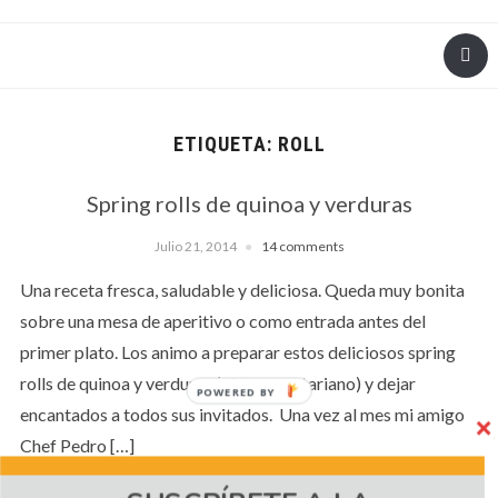
ETIQUETA:
ROLL
Spring rolls de quinoa y verduras
Julio 21, 2014
14 comments
Una receta fresca, saludable y deliciosa. Queda muy bonita
sobre una mesa de aperitivo o como entrada antes del
primer plato. Los animo a preparar estos deliciosos spring
rolls de quinoa y verduras (plato vegetariano) y dejar
POWERED BY
encantados a todos sus invitados. Una vez al mes mi amigo
Chef Pedro […]