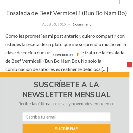
Ensalada de Beef Vermicelli (Bun Bo Nam Bo)
Agosto 3, 2015
1 comment
Como les prometí en mi post anterior, quiero compartir con
ustedes la receta de un plato que me sorprendió mucho en la
clase de cocina que tuve en Vietnam, se trata de la Ensalada
POWERED BY
de Beef Vermicelli (Bun Bo Nam Bo). No solo la
combinación de sabores es realmente deliciosa […]
SUSCRÍBETE A LA
NEWSLETTER MENSUAL
CONTINUE READING
Recibe las últimas recetas y novedades en tu email
Política de cookies
Utilizamos cookies propias y de terceros para
SUCRÍBEME!
mejorar la experiencia de navegación, y ofrecer