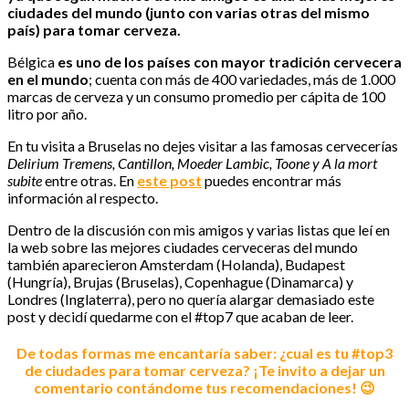
ciudades del mundo (junto con varias otras del mismo
país) para tomar cerveza.
Bélgica
es uno de los países con mayor tradición cervecera
en el mundo
; cuenta con más de 400 variedades, más de 1.000
marcas de cerveza y un consumo promedio per cápita de 100
litro por año.
En tu visita a Bruselas no dejes visitar a las famosas cervecerías
Delirium Tremens, Cantillon, Moeder Lambic, Toone y A la mort
subite
entre otras. En
este post
puedes encontrar más
información al respecto.
Dentro de la discusión con mis amigos y varias listas que leí en
la web sobre las mejores ciudades cerveceras del mundo
también aparecieron Amsterdam (Holanda), Budapest
(Hungría), Brujas (Bruselas), Copenhague (Dinamarca) y
Londres (Inglaterra), pero no quería alargar demasiado este
post y decidí quedarme con el #top7 que acaban de leer.
De todas formas me encantaría saber: ¿cual es tu #top3
de ciudades para tomar cerveza? ¡Te invito a dejar un
comentario contándome tus recomendaciones! 😉