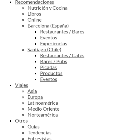
Recomendaciones
Nutrición y Cocina
Libros
Online
Barcelona (España)
Restaurantes / Bares
Eventos
Experiencias
Santiago (Chile)
Restaurantes / Cafés
Bares / Pubs
Picadas
Productos
Eventos
Viajes
Asia
Europa
Latinoamérica
Medio Oriente
Norteamérica
Otros
Guías
Tendencias
Entrevistas