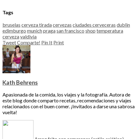
Tags
bruselas
cerveza tirada
cervezas
ciudades cerveceras
dublin
edimburgo
munich
praga
san francisco
shop
temperatura
cerveza
valdivia
Tweet
Comparte!
Pin It
Print
Kath Behrens
Apasionada de la comida, los viajes y la fotografía. Autora de
este blog donde comparto recetas, recomendaciones y viajes
relacionados con el buen comer. ¡Invitados a darse una sabrosa
vuelta!
Arroz frito con camarones (estilo asiático)