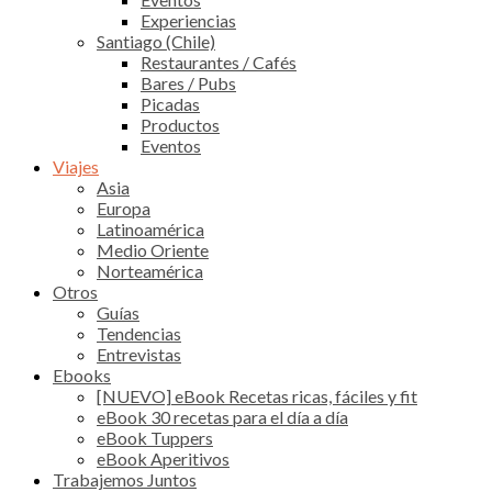
Experiencias
Santiago (Chile)
Restaurantes / Cafés
Bares / Pubs
Picadas
Productos
Eventos
Viajes
Asia
Europa
Latinoamérica
Medio Oriente
Norteamérica
Otros
Guías
Tendencias
Entrevistas
Ebooks
[NUEVO] eBook Recetas ricas, fáciles y fit
eBook 30 recetas para el día a día
eBook Tuppers
eBook Aperitivos
Trabajemos Juntos