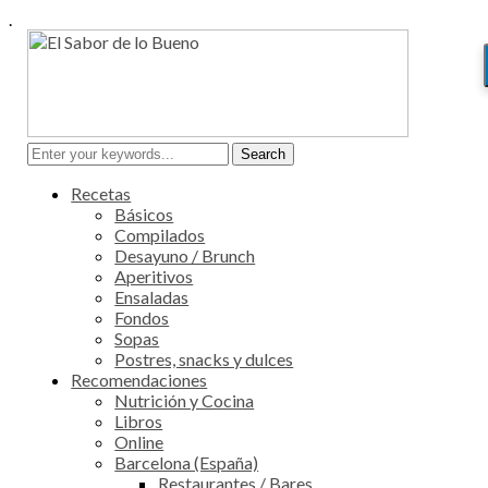
.
Recetas
Básicos
Compilados
Desayuno / Brunch
Aperitivos
Ensaladas
Fondos
Sopas
Postres, snacks y dulces
Recomendaciones
Nutrición y Cocina
Libros
Online
Barcelona (España)
Restaurantes / Bares