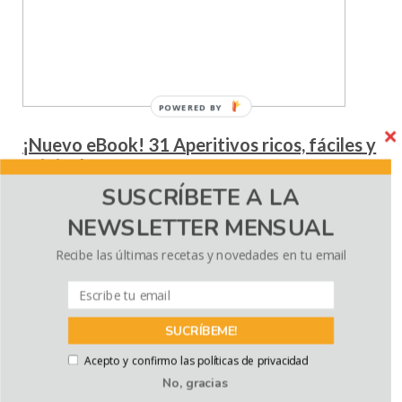
POWERED BY
¡Nuevo eBook! 31 Aperitivos ricos, fáciles y
originales
SUSCRÍBETE A LA
Noviembre 30, 2017
2 comments
NEWSLETTER MENSUAL
¿Buscas ideas ricas, fáciles, y originales para tus
aperitivos? ¡No busques más, ya está aquí el eBook “31
Recibe las últimas recetas y novedades en tu email
Aperitivos” para que puedas disfrutar de deliciosas
preparaciones junto a tu familia y amigos. ¡Ya está aquí!
Después de 5 meses de intenso trabajo el eBook “31
Aperitivos” está a la venta. Este […]
SUCRÍBEME!
Continue Reading
Acepto y confirmo las políticas de privacidad
No, gracias
Copyright © 2026 El Sabor de lo Bueno
— Designed by
WPZOOM