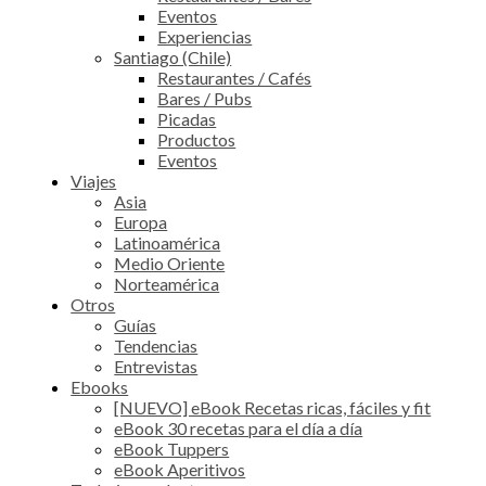
Eventos
Experiencias
Santiago (Chile)
Restaurantes / Cafés
Bares / Pubs
Picadas
Productos
Eventos
Viajes
Asia
Europa
Latinoamérica
Medio Oriente
Norteamérica
Otros
Guías
Tendencias
Entrevistas
Ebooks
[NUEVO] eBook Recetas ricas, fáciles y fit
eBook 30 recetas para el día a día
eBook Tuppers
eBook Aperitivos